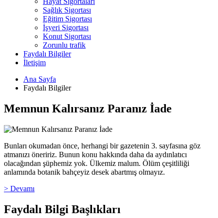
Hayat Sigortaları
Sağlık Sigortası
Eğitim Sigortası
İşyeri Sigortası
Konut Sigortası
Zorunlu trafik
Faydalı Bilgiler
İletişim
Ana Sayfa
Faydalı Bilgiler
Memnun Kalırsanız Paranız İade
Bunları okumadan önce, herhangi bir gazetenin 3. sayfasına göz
atmanızı öneririz. Bunun konu hakkında daha da aydınlatıcı
olacağından şüphemiz yok. Ülkemiz malum. Ölüm çeşitliliği
anlamında botanik bahçeyiz desek abartmış olmayız.
> Devamı
Faydalı Bilgi Başlıkları