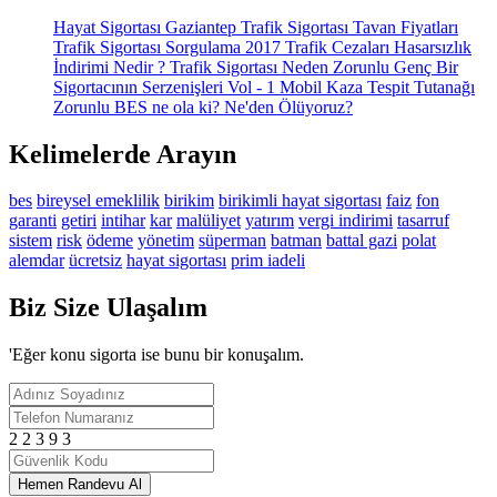
Hayat Sigortası
Gaziantep Trafik Sigortası Tavan Fiyatları
Trafik Sigortası Sorgulama
2017 Trafik Cezaları
Hasarsızlık
İndirimi Nedir ?
Trafik Sigortası Neden Zorunlu
Genç Bir
Sigortacının Serzenişleri Vol - 1
Mobil Kaza Tespit Tutanağı
Zorunlu BES ne ola ki?
Ne'den Ölüyoruz?
Kelimelerde Arayın
bes
bireysel emeklilik
birikim
birikimli hayat sigortası
faiz
fon
garanti
getiri
intihar
kar
malüliyet
yatırım
vergi indirimi
tasarruf
sistem
risk
ödeme
yönetim
süperman
batman
battal gazi
polat
alemdar
ücretsiz
hayat sigortası
prim iadeli
Biz Size Ulaşalım
'Eğer konu sigorta ise bunu bir konuşalım.
2 2 3 9 3
Hemen Randevu Al