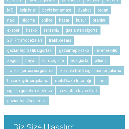
ücretsiz
hayat sigortası
prim iadeli
kanser
verem
MS
kalp krizi
beyin kanaması
diyabet
organ
nakli
sigorta
online
hasar
kusur
oranları
eksper
kasko
serzeniş
gaziantep sigorta
2017 trafik cezaları
trafik cezası
gaziantep trafik sigortası
gaziantep kasko
nn emeklilik
aegon
hayat
koru sigorta
ak sigorta
allianz
trafik sigortası sorgulama
zorunlu trafik sigortası sorgulama
hasar kaydı sorgulama
mobil kaza tutanağı
sbm
sigorta gözetim merkezi
gaziantep tavan fiyat
gaziantep 7basamak
Biz Size Ulaşalım