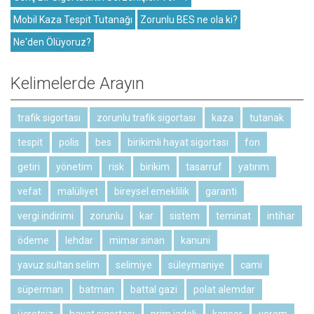
Mobil Kaza Tespit Tutanağı
Zorunlu BES ne ola ki?
Ne'den Ölüyoruz?
Kelimelerde Arayın
trafik sigortası
zorunlu trafik sigortası
kaza
tutanak
tespit
polis
bes
birikimli hayat sigortası
fon
getiri
yönetim
risk
birikim
tasarruf
yatırım
vefat
malüliyet
bireysel emeklilik
garanti
vergi indirimi
zorunlu
kar
sistem
teminat
intihar
ödeme
lehdar
mimar sinan
kanuni
yavuz sultan selim
selimiye
süleymaniye
cami
süperman
batman
battal gazi
polat alemdar