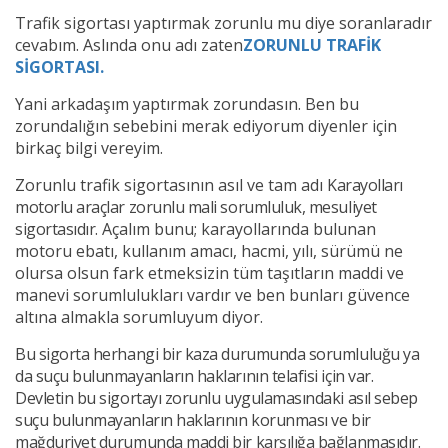
Trafik sigortası yaptırmak zorunlu mu diye soranlaradır
cevabım. Aslında onu adı zaten
ZORUNLU TRAFİK
SİGORTASI.
Yani arkadaşım yaptırmak zorundasın. Ben bu
zorundalığın sebebini merak ediyorum diyenler için
birkaç bilgi vereyim.
Zorunlu trafik sigortasının asıl ve tam adı
Karayolları
motorlu araçlar zorunlu mali sorumluluk, mesuliyet
sigortasıdır.
Açalım bunu; karayollarında bulunan
motoru ebatı, kullanım amacı, hacmi, yılı, sürümü ne
olursa olsun fark etmeksizin tüm taşıtların maddi ve
manevi sorumlulukları vardır ve ben bunları güvence
altına almakla sorumluyum diyor.
Bu sigorta herhangi bir kaza durumunda sorumluluğu ya
da suçu bulunmayanların haklarının telafisi için var.
Devletin bu sigortayı zorunlu uygulamasındaki asıl sebep
suçu bulunmayanların haklarının korunması ve bir
mağduriyet durumunda maddi bir karşılığa bağlanmasıdır.