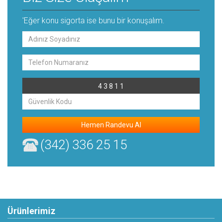
'Eğer konu sigorta ise bunu bir konuşalım.
4 3 8 1 1
Hemen Randevu Al
(342) 336 25 15
Ürünlerimiz