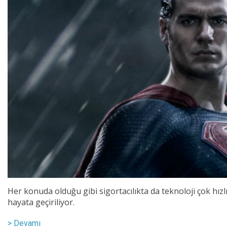
Her konuda olduğu gibi sigortacılıkta da teknoloji çok hızl
hayata geçiriliyor.
> Devamı