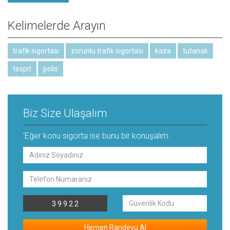
Kelimelerde Arayın
trafik sigortası
zorunlu trafik sigortası
kaza
tutanak
tespit
polis
Biz Size Ulaşalım
'Eğer konu sigorta ise bunu bir konuşalım.
3 9 9 2 2
Hemen Randevu Al