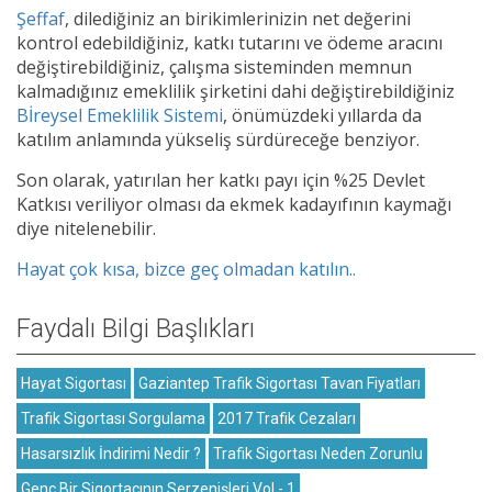
Şeffaf
, dilediğiniz an birikimlerinizin net değerini
kontrol edebildiğiniz, katkı tutarını ve ödeme aracını
değiştirebildiğiniz, çalışma sisteminden memnun
kalmadığınız emeklilik şirketini dahi değiştirebildiğiniz
Bİreysel Emeklilik Sistemi
, önümüzdeki yıllarda da
katılım anlamında yükseliş sürdüreceğe benziyor.
Son olarak, yatırılan her katkı payı için %25 Devlet
Katkısı veriliyor olması da ekmek kadayıfının kaymağı
diye nitelenebilir.
Hayat çok kısa, bizce geç olmadan katılın..
Faydalı Bilgi Başlıkları
Hayat Sigortası
Gaziantep Trafik Sigortası Tavan Fiyatları
Trafik Sigortası Sorgulama
2017 Trafik Cezaları
Hasarsızlık İndirimi Nedir ?
Trafik Sigortası Neden Zorunlu
Genç Bir Sigortacının Serzenişleri Vol - 1