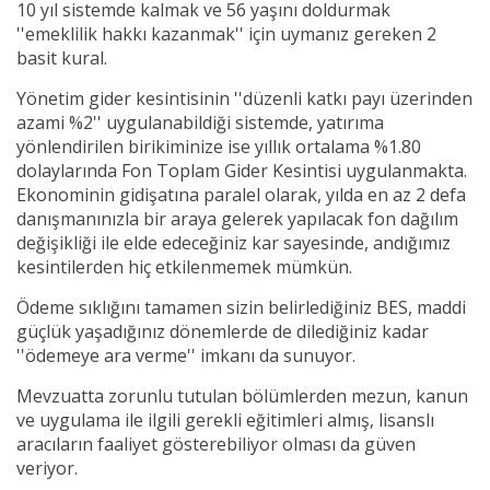
10 yıl sistemde kalmak ve 56 yaşını doldurmak
''emeklilik hakkı kazanmak'' için uymanız gereken 2
basit kural.
Yönetim gider kesintisinin ''düzenli katkı payı üzerinden
azami %2'' uygulanabildiği sistemde, yatırıma
yönlendirilen birikiminize ise yıllık ortalama %1.80
dolaylarında Fon Toplam Gider Kesintisi uygulanmakta.
Ekonominin gidişatına paralel olarak, yılda en az 2 defa
danışmanınızla bir araya gelerek yapılacak fon dağılım
değişikliği ile elde edeceğiniz kar sayesinde, andığımız
kesintilerden hiç etkilenmemek mümkün.
Ödeme sıklığını tamamen sizin belirlediğiniz BES, maddi
güçlük yaşadığınız dönemlerde de dilediğiniz kadar
''ödemeye ara verme'' imkanı da sunuyor.
Mevzuatta zorunlu tutulan bölümlerden mezun, kanun
ve uygulama ile ilgili gerekli eğitimleri almış, lisanslı
aracıların faaliyet gösterebiliyor olması da güven
veriyor.