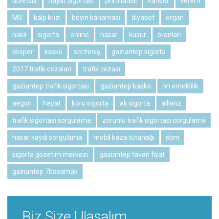
ücretsiz
hayat sigortası
prim iadeli
kanser
verem
MS
kalp krizi
beyin kanaması
diyabet
organ
nakli
sigorta
online
hasar
kusur
oranları
eksper
kasko
serzeniş
gaziantep sigorta
2017 trafik cezaları
trafik cezası
gaziantep trafik sigortası
gaziantep kasko
nn emeklilik
aegon
hayat
koru sigorta
ak sigorta
allianz
trafik sigortası sorgulama
zorunlu trafik sigortası sorgulama
hasar kaydı sorgulama
mobil kaza tutanağı
sbm
sigorta gözetim merkezi
gaziantep tavan fiyat
gaziantep 7basamak
Biz Size Ulaşalım