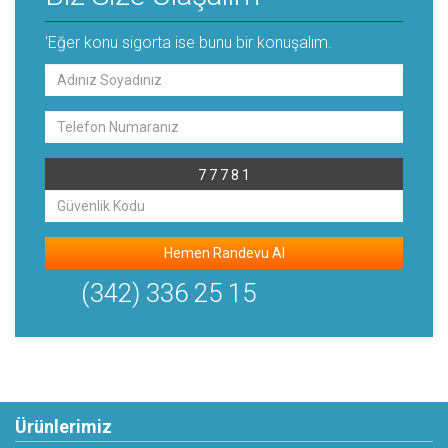
'Eğer konu sigorta ise bunu bir konuşalım.
7 7 7 8 1
Hemen Randevu Al
(342) 336 25 15
Ürünlerimiz