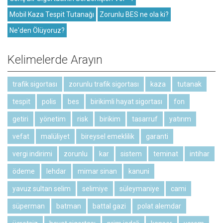
Mobil Kaza Tespit Tutanağı
Zorunlu BES ne ola ki?
Ne'den Ölüyoruz?
Kelimelerde Arayın
trafik sigortası
zorunlu trafik sigortası
kaza
tutanak
tespit
polis
bes
birikimli hayat sigortası
fon
getiri
yönetim
risk
birikim
tasarruf
yatırım
vefat
malüliyet
bireysel emeklilik
garanti
vergi indirimi
zorunlu
kar
sistem
teminat
intihar
ödeme
lehdar
mimar sinan
kanuni
yavuz sultan selim
selimiye
süleymaniye
cami
süperman
batman
battal gazi
polat alemdar