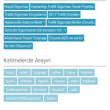
Hayat Sigortası
Gaziantep Trafik Sigortası Tavan Fiyatları
Trafik Sigortası Sorgulama
2017 Trafik Cezaları
Hasarsızlık İndirimi Nedir ?
Trafik Sigortası Neden Zorunlu
Genç Bir Sigortacının Serzenişleri Vol - 1
Mobil Kaza Tespit Tutanağı
Zorunlu BES ne ola ki?
Ne'den Ölüyoruz?
Kelimelerde Arayın
kaza
tespit
tutanak
online
hasar
ödeme
kusur
oranları
sigorta
eksper
polis
tutanak
trafik sigortası
teminat
tasarruf
nakli
zorunlu trafik sigortası
kasko