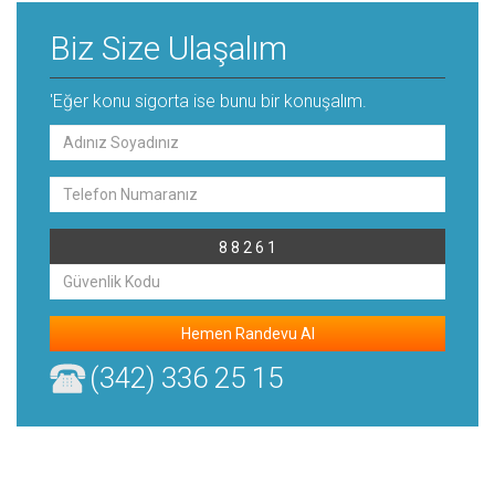
Biz Size Ulaşalım
'Eğer konu sigorta ise bunu bir konuşalım.
8 8 2 6 1
Hemen Randevu Al
(342) 336 25 15