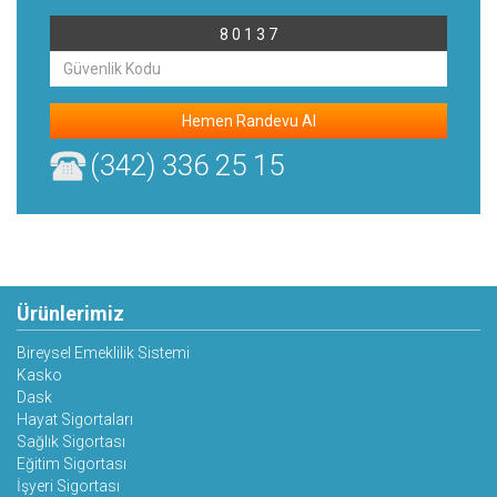
8 0 1 3 7
Hemen Randevu Al
(342) 336 25 15
Ürünlerimiz
Bireysel Emeklilik Sistemi
Kasko
Dask
Hayat Sigortaları
Sağlık Sigortası
Eğitim Sigortası
İşyeri Sigortası