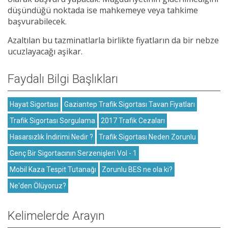
düşündüğü noktada ise mahkemeye veya tahkime
başvurabilecek.
Azaltılan bu tazminatlarla birlikte fiyatların da bir nebze
ucuzlayacağı aşikar.
Faydalı Bilgi Başlıkları
Hayat Sigortası
Gaziantep Trafik Sigortası Tavan Fiyatları
Trafik Sigortası Sorgulama
2017 Trafik Cezaları
Hasarsızlık İndirimi Nedir ?
Trafik Sigortası Neden Zorunlu
Genç Bir Sigortacının Serzenişleri Vol - 1
Mobil Kaza Tespit Tutanağı
Zorunlu BES ne ola ki?
Ne'den Ölüyoruz?
Kelimelerde Arayın