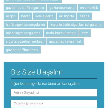
gaziantep trafik sigortası
gaziantep kasko
nn emeklilik
aegon
hayat
koru sigorta
ak sigorta
allianz
trafik sigortası sorgulama
zorunlu trafik sigortası sorgulama
hasar kaydı sorgulama
mobil kaza tutanağı
sbm
sigorta gözetim merkezi
gaziantep tavan fiyat
gaziantep 7basamak
Biz Size Ulaşalım
'Eğer konu sigorta ise bunu bir konuşalım.