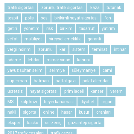
trafik sigortası
zorunlu trafik sigortası
kaza
tutanak
tespit
polis
bes
birikimli hayat sigortası
fon
getiri
yönetim
risk
birikim
tasarruf
yatırım
vefat
malüliyet
bireysel emeklilik
garanti
vergi indirimi
zorunlu
kar
sistem
teminat
intihar
ödeme
lehdar
mimar sinan
kanuni
yavuz sultan selim
selimiye
süleymaniye
cami
süperman
batman
battal gazi
polat alemdar
ücretsiz
hayat sigortası
prim iadeli
kanser
verem
MS
kalp krizi
beyin kanaması
diyabet
organ
nakli
sigorta
online
hasar
kusur
oranları
eksper
kasko
serzeniş
gaziantep sigorta
2017 trafik cezaları
trafik cezası